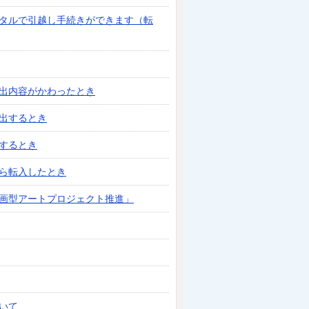
タルで引越し手続きができます（転
出内容がかわったとき
出するとき
するとき
ら転入したとき
画型アートプロジェクト推進」
いて