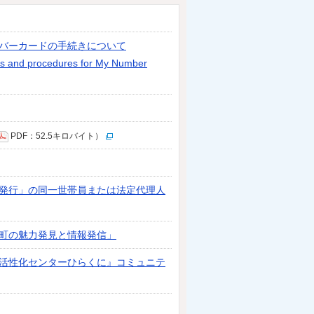
バーカードの手続きについて
ds and procedures for My Number
PDF：52.5キロバイト）
発行」の同一世帯員または法定代理人
町の魅力発見と情報発信」
活性化センターひらくに』コミュニテ