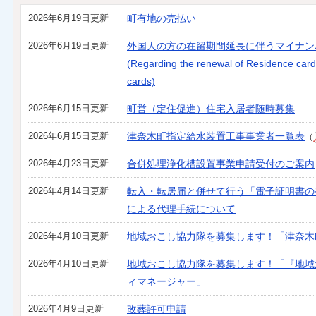
2026年6月19日更新
町有地の売払い
2026年6月19日更新
外国人の方の在留期間延長に伴うマイナン
(Regarding the renewal of Residence car
cards)
2026年6月15日更新
町営（定住促進）住宅入居者随時募集
2026年6月15日更新
津奈木町指定給水装置工事事業者一覧表
（
2026年4月23日更新
合併処理浄化槽設置事業申請受付のご案内
2026年4月14日更新
転入・転居届と併せて行う「電子証明書の
による代理手続について
2026年4月10日更新
地域おこし協力隊を募集します！「津奈木
2026年4月10日更新
地域おこし協力隊を募集します！「『地域
ィマネージャー」
2026年4月9日更新
改葬許可申請