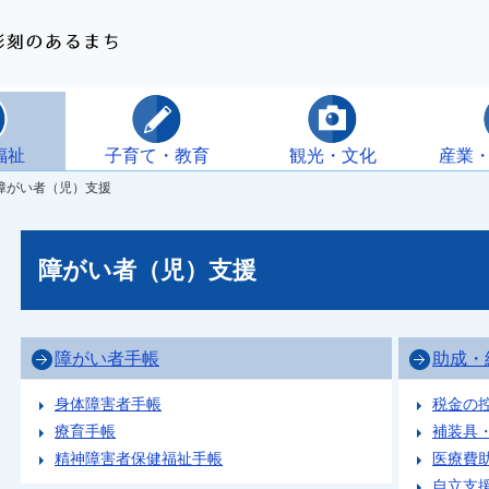
福祉
子育て・教育
観光・文化
産業
障がい者（児）支援
障がい者（児）支援
障がい者手帳
助成・
身体障害者手帳
税金の
療育手帳
補装具
精神障害者保健福祉手帳
医療費
自立支