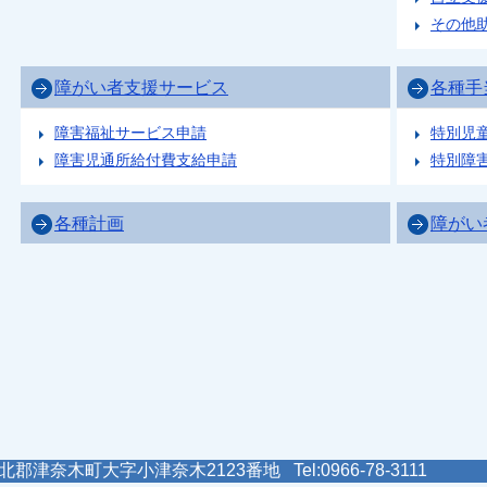
その他
障がい者支援サービス
各種手
障害福祉サービス申請
特別児
障害児通所給付費支給申請
特別障
各種計画
障がい
郡津奈木町大字小津奈木2123番地 Tel:0966-78-3111