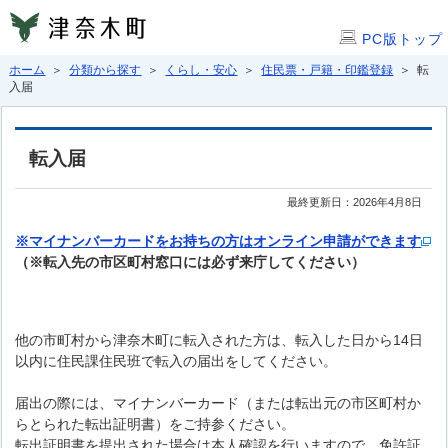
PC版トップ
ホーム
＞
分類から探す
＞
くらし・安心
＞
住民票・戸籍・印鑑登録
＞ 転
入届
転入届
最終更新日：2026年4月8日
※マイナンバーカードをお持ちの方はオンライン申請ができます
（※転入先の市区町村窓口には必ず来庁してください）
他の市町村から津奈木町に転入された方は、転入した日から14日
以内に住民課住民班で転入の届出をしてください。
届出の際には、マイナンバーカード（または転出元の市区町村か
らとられた転出証明書）をご持参ください。
転出証明書を提出された場合は本人確認を行いますので、免許証