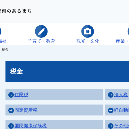
福祉
子育て・教育
観光・文化
産業
 税金
税金
住民税
法人税
固定資産税
軽自動
国民健康保険税
その他