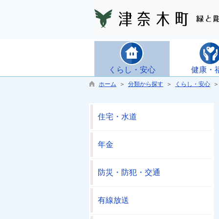
くらし・安心
健康・
ホーム
＞
分類から探す
＞
くらし・安心
＞
住宅・水道
年金
防災・防犯・交通
有線放送