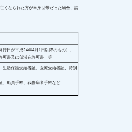
亡くなられた方が単身世帯だった場合、請
行日が平成24年4月1日以降のもの）、
許可書又は仮滞在許可書 等
、生活保護受給者証、医療受給者証、特別
証、船員手帳、戦傷病者手帳など