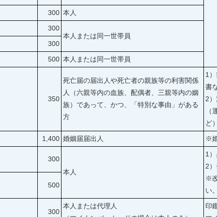
300
本人
300
本人または同一世帯員
300
500
本人または同一世帯員
1
死亡届の届出人や死亡者の親族等の利害関係
書
人（六親等内の血族、配偶者、三親等内の姻
350
2
族）であって、かつ、「特別な事由」がある
（
方
ど
1,400
婚姻届届出人
※
1
300
2
本人
※
500
い
本人または代理人
印
300