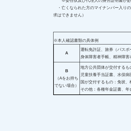
※委任状及び代理人の身分証明書が必
・亡くなられた方のマイナンバー入りの
求はできません）
※本人確認書類の具体例
運転免許証、旅券（パスポ
A
身体障害者手帳、精神障害
地方公共団体が交付するも
B
児童扶養手当証書、水俣病
（Aをお持ち
国が交付するもの：免状、
でない場合）
その他：各種年金証書、年