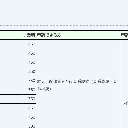
手数料
申請できる方
申
450
450
450
350
750
本人、配偶者または直系親族（直系尊属・直
系卑属）
750
750
身
450
750
300