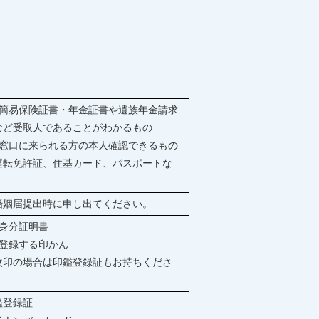
）簡易保険証書・年金証書や遺族年金請求
など受取人であることがわかるもの
）窓口に来られる方の本人確認できるもの
運転免許証、住基カード、パスポートな
）
婚姻届提出時に申し出てください。
）身分証明書
）登録する印かん
改印の場合は印鑑登録証もお持ちくださ
。
鑑登録証