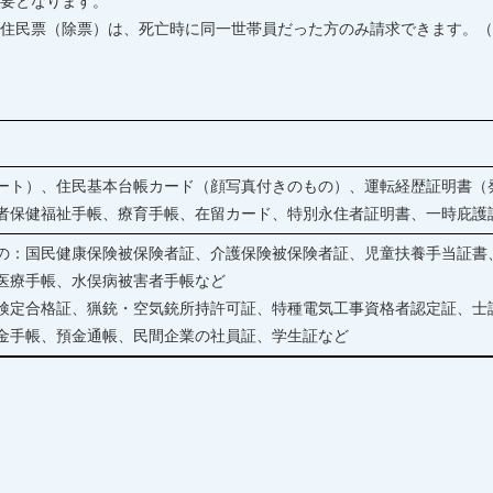
要となります。
住民票（除票）は、死亡時に同一世帯員だった方のみ請求できます。（
ート）、住民基本台帳カード（顔写真付きのもの）、運転経歴証明書（発
者保健福祉手帳、療育手帳、在留カード、特別永住者証明書、一時庇護
の：国民健康保険被保険者証、介護保険被保険者証、児童扶養手当証書
医療手帳、水俣病被害者手帳など
検定合格証、猟銃・空気銃所持許可証、特種電気工事資格者認定証、士
金手帳、預金通帳、民間企業の社員証、学生証など