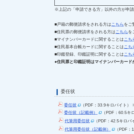
※上記の「申請できる方」以外の方が申請
■戸籍の郵便請求をされる方は
こちら
をご
■住民票の郵便請求をされる方は
こちら
を
■マイナンバーカードに関することは
こち
■住民基本台帳カードに関することは
こち
■印鑑登録、印鑑証明に関することは
こち
●住民票と印鑑証明はマイナンバーカード
委任状
委任状
（PDF：33.9キロバイト
委任状（記載例）
（PDF：60.5
代筆用委任状
（PDF：42.5キ
代筆用委任状（記載例）
（PDF：