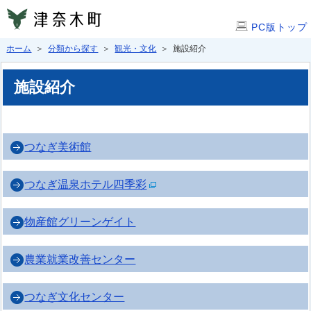
PC版トップ
ホーム
＞
分類から探す
＞
観光・文化
＞ 施設紹介
施設紹介
つなぎ美術館
つなぎ温泉ホテル四季彩
物産館グリーンゲイト
農業就業改善センター
つなぎ文化センター