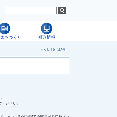
・まちづくり
町政情報
もっと見る（全2件）
す。
てください。
す。また、動物病院で予防注射を接種され