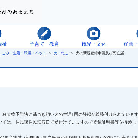
福祉
子育て・教育
観光・文化
産業
＞
ごみ・生活・環境・ペット
＞
犬・ねこ
＞ 犬の新規登録申請及び死亡届
、狂犬病予防法に基づき飼い犬の生涯1回の登録が義務付けられていま
については、住民課住民班窓口で受付けていますので登録証明書等を持参し
の集合注射（獣医師・担当職員が町内数ヵ所を巡回）の際にも受付けま