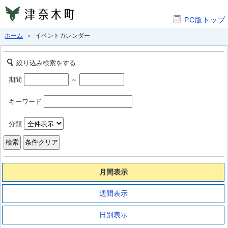
PC版トップ
ホーム
＞ イベントカレンダー
絞り込み検索をする
期間
～
キーワード
分類
月間表示
週間表示
日別表示