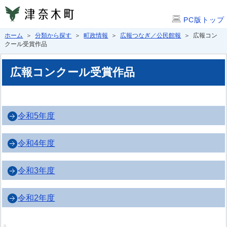
PC版トップ
ホーム
＞
分類から探す
＞
町政情報
＞
広報つなぎ／公民館報
＞ 広報コン
クール受賞作品
広報コンクール受賞作品
令和5年度
令和4年度
令和3年度
令和2年度