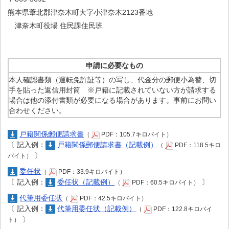
熊本県葦北郡津奈木町大字小津奈木2123番地
津奈木町役場 住民課住民班
申請に必要なもの
本人確認書類（運転免許証等）の写し、代金分の郵便小為替、切
手を貼った返信用封筒 ※戸籍に記載されていない方が請求する
場合は他の添付書類が必要になる場合があります。事前にお問い
合わせください。
戸籍関係郵便請求書
（
PDF：105.7キロバイト）
〔
記入例：
戸籍関係郵便請求書（記載例）
（
PDF：118.5キロ
〕
バイト）
委任状
（
PDF：33.9キロバイト）
〔
記入例：
委任状（記載例）
〕
（
PDF：60.5キロバイト）
代筆用委任状
（
PDF：42.5キロバイト）
〔
記入例：
代筆用委任状（記載例）
（
PDF：122.8キロバイ
〕
ト）