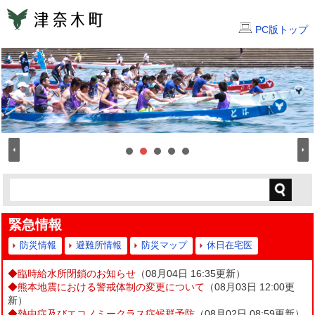
PC版トップ
緊急情報
防災情報
避難所情報
防災マップ
休日在宅医
◆
臨時給水所閉鎖のお知らせ
（08月04日 16:35更新）
◆
熊本地震における警戒体制の変更について
（08月03日 12:00更
新）
◆
熱中症及びエコノミークラス症候群予防
（08月02日 08:59更新）