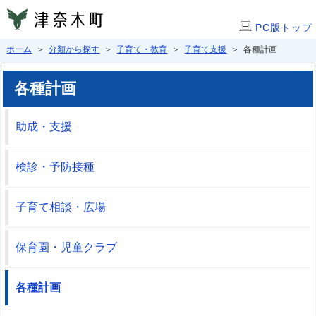
PC版トップ
ホーム
＞
分類から探す
＞
子育て・教育
＞
子育て支援
＞ 各種計画
各種計画
助成・支援
検診・予防接種
子育て相談・広場
保育園・児童クラブ
各種計画