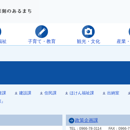
福祉
子育て・教育
観光・文化
産業
産課
建設課
住民課
ほけん福祉課
出納室
彩』
政策企画課
TEL：0966-78-3114
FAX：0966-7