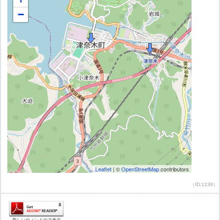
（ID:1238）