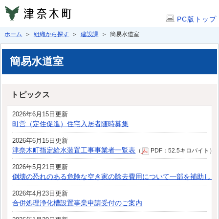
PC版トップ
ホーム
＞
組織から探す
＞
建設課
＞ 簡易水道室
簡易水道室
トピックス
2026年6月15日更新
町営（定住促進）住宅入居者随時募集
2026年6月15日更新
津奈木町指定給水装置工事事業者一覧表
（
PDF：52.5キロバイト）
2026年5月21日更新
倒壊の恐れのある危険な空き家の除去費用について一部を補助しま
2026年4月23日更新
合併処理浄化槽設置事業申請受付のご案内