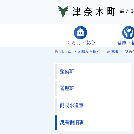
くらし・安心
健康・
ホーム
＞
組織から探す
＞
建設課
＞ 災害
整備班
管理班
簡易水道室
災害復旧班