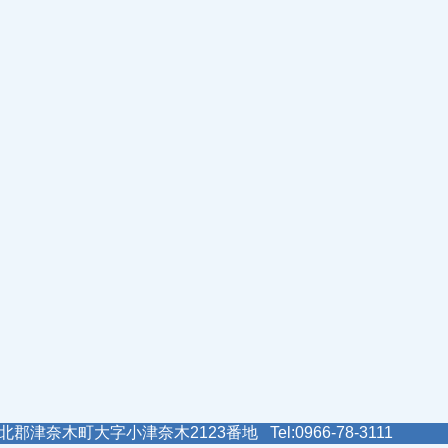
郡津奈木町大字小津奈木2123番地 Tel:0966-78-3111