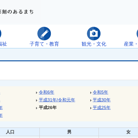
福祉
子育て・教育
観光・文化
産業
年
令和6年
令和5年
年
平成31年
/
令和元年
平成30年
年
平成26年
平成25年
年
人口
男
女