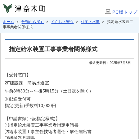
PC版トップ
ホーム
＞
分類から探す
＞
くらし・安心
＞
住宅・水道
＞ 指定給水装置工
事事業者関係様式
指定給水装置工事事業者関係様式
最終更新日：2025年7月8日
【受付窓口】
2F建設課 簡易水道室
午前8時30分～午後5時15分（土日祝を除く）
※郵送受付可
指定(更新)手数料10,000円
【申請書類(下記指定様式)】
⑴指定給水装置工事事業者指定申請書
⑵給水装置工事主任技術者選任・解任届出書
⑶機械器具調書