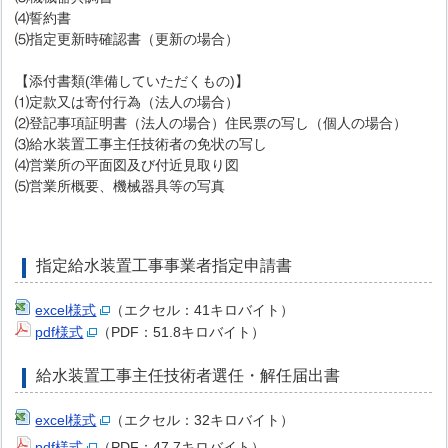
⑷誓約書
⑸指定更新時確認書（更新の場合）
【添付書類(準備していただくもの)】
⑴定款又は寄付行為（法人の場合）
⑵登記事項証明書（法人の場合）住民票の写し（個人の場合）
⑶給水装置工事主任技術者の免状の写し
⑷営業所の平面図及び付近見取り図
⑸営業所概要、機械器具等の写真
指定給水装置工事事業者指定申請書
excel様式
（エクセル：41キロバイト）
pdf様式
（PDF：51.8キロバイト）
給水装置工事主任技術者選任・解任届出書
excel様式
（エクセル：32キロバイト）
pdf様式
（PDF：47.7キロバイト）