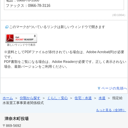
電話：0966-78-5500
ファックス：0966-78-3116
（ID:1004）
このマークがついているリンクは新しいウィンドウで開きます
新しいウィンドウで表示
※資料としてPDFファイルが添付されている場合は、Adobe Acrobat(R)が必要
です。
PDF書類をご覧になる場合は、Adobe Readerが必要です。正しく表示されない
場合、最新バージョンをご利用ください。
ページの先頭へ
ホーム
＞
分類から探す
＞
くらし・安心
＞
住宅・水道
＞
水道
＞ 指定給
水装置工事事業者関係様式
もっと見る（全3件）
津奈木町役場
〒869-5692