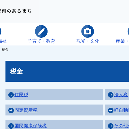
福祉
子育て・教育
観光・文化
産業
 税金
税金
住民税
法人税
固定資産税
軽自動
国民健康保険税
その他