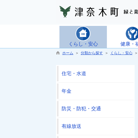
くらし・安心
健康・
ホーム
＞
分類から探す
＞
くらし・安心
＞
住宅・水道
年金
防災・防犯・交通
有線放送