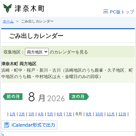
PC版トップ
ホーム
＞ ごみ出しカレンダー
ごみ出しカレンダー
収集地区：
のカレンダーを見る
津奈木町 両方地区
浜崎・町中・桜戸・新川・古川（浜崎地区のうち殿峯・久子地区、町
中地区のうち鶴・中村地区は火・金曜日のみの回収）
|
|
|
|
|
|
|
| 8月 |
|
|
|
|
1月
2月
3月
4月
5月
6月
7月
9月
10月
11月
12月
1