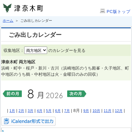
PC版トップ
ホーム
＞ ごみ出しカレンダー
ごみ出しカレンダー
収集地区：
のカレンダーを見る
津奈木町 両方地区
浜崎・町中・桜戸・新川・古川（浜崎地区のうち殿峯・久子地区、町
中地区のうち鶴・中村地区は火・金曜日のみの回収）
|
|
|
|
|
|
|
| 8月 |
|
|
|
|
1月
2月
3月
4月
5月
6月
7月
9月
10月
11月
12月
1