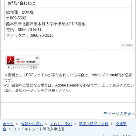
お問い合わせは
総務課 総務班
〒869-5692
熊本県葦北郡津奈木町大字小津奈木2123番地
電話：0966-78-5511
ファックス：0966-78-3116
（ID:999）
新しいウィンドウで表示
※資料としてPDFファイルが添付されている場合は、Adobe Acrobat(R)が必要
です。
PDF書類をご覧になる場合は、Adobe Readerが必要です。正しく表示されない
場合、最新バージョンをご利用ください。
ページの先頭へ
ホーム
＞
分類から探す
＞
くらし・安心
＞
防災・防犯・交通
＞
交通安
全
＞ チャイルドシート等借入申込書