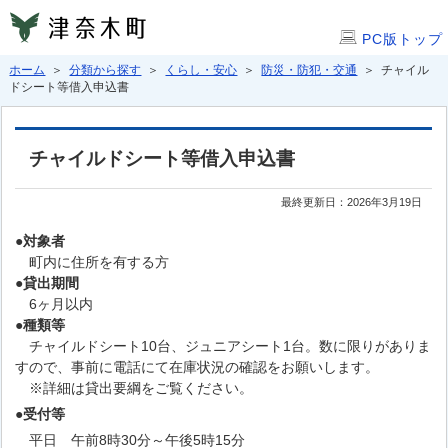
PC版トップ
ホーム
＞
分類から探す
＞
くらし・安心
＞
防災・防犯・交通
＞ チャイル
ドシート等借入申込書
チャイルドシート等借入申込書
最終更新日：2026年3月19日
●対象者
町内に住所を有する方
●貸出期間
6ヶ月以内
●種類等
チャイルドシート10台、ジュニアシート1台。数に限りがありま
すので、事前に電話にて在庫状況の確認をお願いします。
※詳細は貸出要綱をご覧ください。
●受付等
平日 午前8時30分～午後5時15分