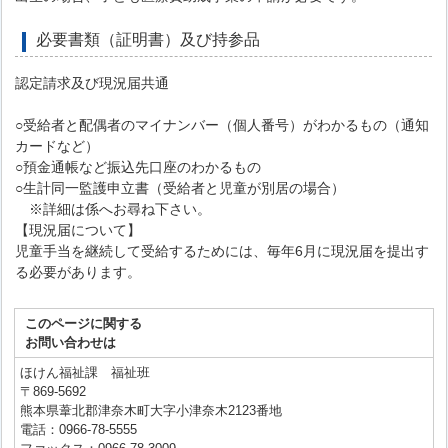
必要書類（証明書）及び持参品
認定請求及び現況届共通
○受給者と配偶者のマイナンバー（個人番号）がわかるもの（通知
カードなど）
○預金通帳など振込先口座のわかるもの
○生計同一監護申立書（受給者と児童が別居の場合）
※詳細は係へお尋ね下さい。
【現況届について】
児童手当を継続して受給するためには、毎年6月に現況届を提出す
る必要があります。
このページに関する
お問い合わせは
ほけん福祉課 福祉班
〒869-5692
熊本県葦北郡津奈木町大字小津奈木2123番地
電話：0966-78-5555