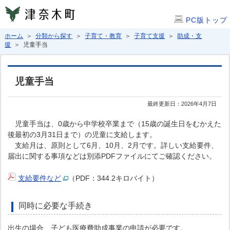
PC版トップ
ホーム
＞
分類から探す
＞
子育て・教育
＞
子育て支援
＞
助成・支
援
＞ 児童手当
児童手当
最終更新日：2026年4月7日
児童手当は、0歳から中学校卒業まで（15歳の誕生日をむかえた
後最初の3月31日まで）の児童に支給します。
支給月は、原則として6月、10月、2月です。詳しい支給要件、
届出に関する事項などは別添PDFファイルにてご確認ください。
支給要件など
（PDF：344.2キロバイト）
同時に必要な手続き
出生の場合、子ども医療費助成事業の申請が必要です。