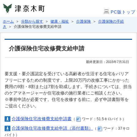
PC版トップ
ホーム
＞
分類から探す
＞
健康・福祉
＞
介護保険
＞
介護保険の手続
き
＞ 介護保険住宅改修費支給申請
介護保険住宅改修費支給申請
最終更新日：2015年7月31日
要支援・要介護認定を受けている高齢者が生活する住宅をバリア
フリーにするための制度です。上限20万円の改修工事にかかった
費用の9割・8割または7割を助成します。手続きについては、担当
のケアマネージャーか住宅改修の施行業者にご相談ください。
※事前申請が必要です。住宅を改修する前に、必ず申請書類等を
ご提出ください。
介護保険住宅改修費支給申請書
（
ワード：51.5キロバイト）
介護保険住宅改修費支給申請（添付書類）
（
ワード：37キロ
バイト）