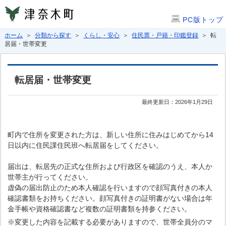
PC版トップ
ホーム
＞
分類から探す
＞
くらし・安心
＞
住民票・戸籍・印鑑登録
＞ 転
居届・世帯変更
転居届・世帯変更
最終更新日：2026年1月29日
町内で住所を変更された方は、新しい住所に住みはじめてから14
日以内に住民課住民班へ転居届をしてください。
届出は、転居先の正式な住所および行政区を確認のうえ、本人か
世帯主が行ってください。
虚偽の届出防止のため本人確認を行いますので顔写真付きの本人
確認書類をお持ちください。顔写真付きの証明書がない場合は年
金手帳や資格確認書など複数の証明書類を持参ください。
※変更した内容を記載する必要がありますので、世帯全員分のマ