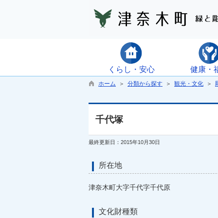
くらし・安心
健康・
ホーム
＞
分類から探す
＞
観光・文化
＞
千代塚
最終更新日：2015年10月30日
所在地
津奈木町大字千代字千代原
文化財種類