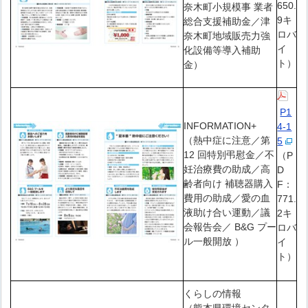
650.
奈木町小規模事 業者
9キ
総合支援補助金／津
ロバ
奈木町地域販売力強
イ
化設備等導入補助
ト）
金）
P1
INFORMATION+
4-1
（熱中症に注意／第
5
12 回特別弔慰金／不
（P
妊治療費の助成／高
D
齢者向け 補聴器購入
F：
費用の助成／愛の血
771.
液助け合い運動／議
2キ
会報告会／ B&G プー
ロバ
ル一般開放 ）
イ
ト）
くらしの情報
（熊本県環境センタ