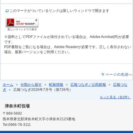
このマークがついているリンクは新しいウィンドウで開きます
新しいウィンドウで表示
※資料としてPDFファイルが添付されている場合は、Adobe Acrobat(R)が必要
です。
PDF書類をご覧になる場合は、Adobe Readerが必要です。正しく表示されない
場合、最新バージョンをご利用ください。
ページの先頭へ
ホーム
＞
分類から探す
＞
町政情報
＞
広報つなぎ／公民館報
＞
広報つな
ぎ
＞ 広報つなぎ2026年7月号（第726号）
もっと見る（全2件）
津奈木町役場
〒869-5692
熊本県葦北郡津奈木町大字小津奈木2123番地
Tel:0966-78-3111