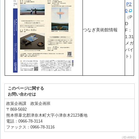
P2
0
（P
D
つなぎ美術館情報
F：
1.31
メガ
バイ
ト）
このページに関する
お問い合わせは
政策企画課 政策企画班
〒869-5692
熊本県葦北郡津奈木町大字小津奈木2123番地
電話：0966-78-3114
ファックス：0966-78-3116
（ID:4693）