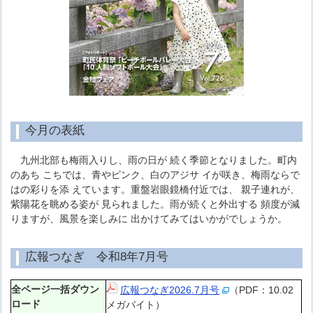
今月の表紙
九州北部も梅雨入りし、雨の日が 続く季節となりました。町内
のあち こちでは、青やピンク、白のアジサ イが咲き、梅雨ならで
はの彩りを添 えています。重盤岩眼鏡橋付近では、 親子連れが、
紫陽花を眺める姿が 見られました。雨が続くと外出する 頻度が減
りますが、風景を楽しみに 出かけてみてはいかがでしょうか。
広報つなぎ 令和8年7月号
全ページ一括ダウン
広報つなぎ2026.7月号
（PDF：10.02
ロード
メガバイト）