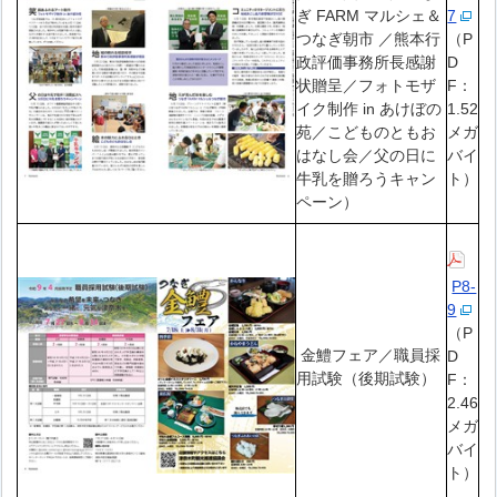
ぎ FARM マルシェ＆
7
つなぎ朝市 ／熊本行
（P
政評価事務所長感謝
D
状贈呈／フォトモザ
F：
イク制作 in あけぼの
1.52
苑／こどものともお
メガ
はなし会／父の日に
バイ
牛乳を贈ろうキャン
ト）
ペーン）
P8-
9
（P
金鱧フェア／職員採
D
用試験（後期試験）
F：
2.46
メガ
バイ
ト）