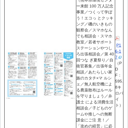
ー来館 100 万人記念
事業／つくって学ぼ
う！エコっ とクッキ
ング／磯のいきもの
観察会／スマホなん
でも相談会・スマホ
教室／若者サポート
P1
ステーションやつし
6-1
ろ出張相談会／第 40
7
回つな ぎ夏祭り／自
（P
衛官募集／出張年金
D
相談／あたらしい家
F：
族のカタチ×マ ルシ
595.
ェ／無人航空機によ
8キ
る農薬散布はルール
ロバ
を守りましょう／弁
イ
護士 による消費生活
ト）
相談会／子どものゲ
ームや推しへの無断
課金にご注 意！／
「攻めの経営」に必