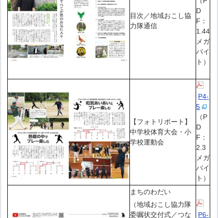
（P
D
目次／地域おこし協
F：
力隊通信
1.44
メガ
バイ
ト）
P4-
5
（P
【フォトリポート】
D
中学校体育大会・小
F：
学校運動会
2.3
メガ
バイ
ト）
まちのわだい
（地域おこし協力隊
委嘱状交付式／つな
P6-