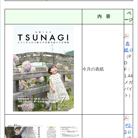
ペ
内 容
ージ
表
紙
（P
D
今月の表紙
F：
1.44
メガ
バイ
ト）
P2-
3