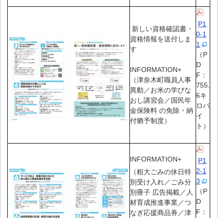
P1
新しい資格確認書・
0-1
資格情報を送付しま
1
す
（P
D
INFORMATION+
F：
（津奈木町職員人事
755.
異動／お米の学びな
6キ
おし講習会／国民年
ロバ
金保険料 の免除・納
イ
付猶予制度）
ト）
INFORMATION+
P1
2-1
（粗大ごみの休日特
3
別受け入れ／ごみ分
（P
別冊子 広告掲載／人
D
材育成推進事業／つ
F：
なぎ応援商品券／津