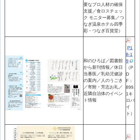
要なプロ人材の確保
支援／食ロスチェッ
ク モニター募集／つ
なぎ温泉ホテル四季
彩・つなぎ百貨堂）
P1
8-1
和のひろば／図書館
9
から新刊情報／休日
（P
当番医／乳幼児健診
D
の案内／人のうごき
F：
／寄附・芳志お礼／
899.
近隣自治体のイベン
1キ
ト情報
ロバ
イ
ト）