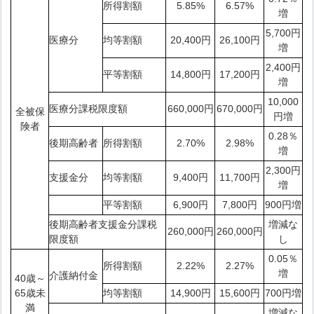
所得割額
5.85%
6.57%
増
5,700円
医療分
均等割額
20,400円
26,100円
増
2,400円
平等割額
14,800円
17,200円
増
10,000
医療分課税限度額
660,000円
670,000円
全被保
円増
険者
0.28％
後期高齢者
所得割額
2.70%
2.98%
増
2,300円
支援金分
均等割額
9,400円
11,700円
増
平等割額
6,900円
7,800円
900円増
後期高齢者支援金分課税
増減な
260,000円
260,000円
限度額
し
0.05％
所得割額
2.22%
2.27%
増
介護納付金
40歳～
65歳未
均等割額
14,900円
15,600円
700円増
満
増減な