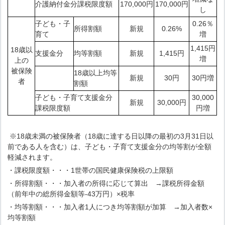
介護納付金分課税限度額
170,000円
170,000円
し
子ども・子
0.26％
所得割額
新規
0.26%
育て
増
1,415円
18歳以
支援金分
均等割額
新規
1,415円
増
上の
被保険
18歳以上均等
新規
30円
30円増
者
割額
子ども・子育て支援金分
30,000
新規
30,000円
課税限度額
円増
※18歳未満の被保険者（18歳に達する日以降の最初の3月31日以
前である人を含む）は、子ども・子育て支援金分の均等割が全額
軽減されます。
・課税限度額・・・1世帯の国民健康保険税の上限額
・所得割額・・・加入者の所得に応じて算出 →課税所得金額
（前年中の総所得金額等-43万円）×税率
・均等割額・・・加入者1人につき均等割額が加算 →加入者数×
均等割額