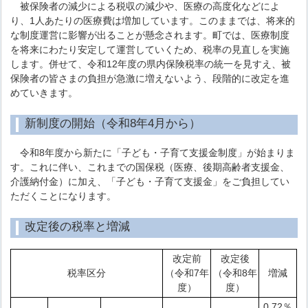
被保険者の減少による税収の減少や、医療の高度化などによ
り、1人あたりの医療費は増加しています。このままでは、将来的
な制度運営に影響が出ることが懸念されます。町では、医療制度
を将来にわたり安定して運営していくため、税率の見直しを実施
します。併せて、令和12年度の県内保険税率の統一を見すえ、被
保険者の皆さまの負担が急激に増えないよう、段階的に改定を進
めていきます。
新制度の開始（令和8年4月から）
令和8年度から新たに「子ども・子育て支援金制度」が始まりま
す。これに伴い、これまでの国保税（医療、後期高齢者支援金、
介護納付金）に加え、「子ども・子育て支援金」をご負担してい
ただくことになります。
改定後の税率と増減
改定前
改定後
税率区分
（令和7年
（令和8年
増減
度）
度）
0.72％