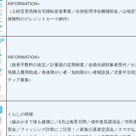
INFORMATION+
（土砂災害危険住宅移転促進事業／合併処理浄化槽補助金／山地災
保険料のクレジットカード納付）
INFORMATION+
（旅券手数料の改定／計量器の定期検査／金婚夫婦対象者受付／が
等購入費用助成／身体障がい者・知的障がい者相談員／児童手当現
ティア募集）
くらしの情報
（歯みがきで体も健康に／6月は食育月間／成年後見講演会／市民
習会／フィッシング詐欺にご注意！／家族介護者交流会／スマホな