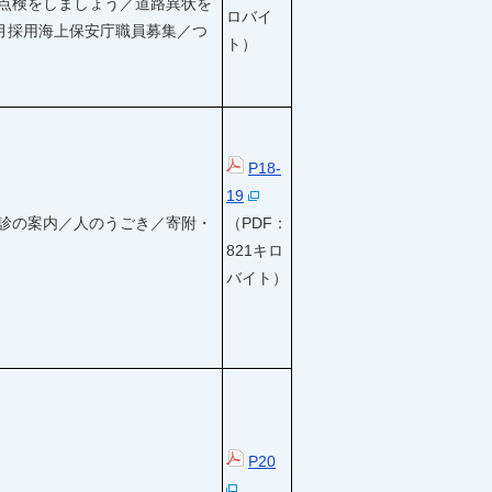
点検をしましょう／道路異状を
ロバイ
4月採用海上保安庁職員募集／つ
ト）
P18-
19
診の案内／人のうごき／寄附・
（PDF：
821キロ
バイト）
P20