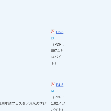
P2-3
（PDF：
897.1キ
ロバイ
ト）
P4-5
（PDF：
3周年結フェスタ／お米の学び
1.82メガ
バイト）