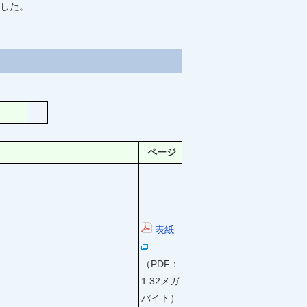
した。
ページ
表紙
（PDF：
1.32メガ
バイト）