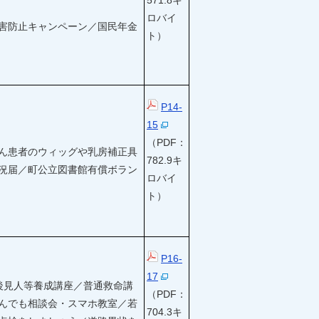
571.8キ
ロバイ
害防止キャンペーン／国民年金
ト）
P14-
15
（PDF：
ん患者のウィッグや乳房補正具
782.9キ
況届／町公立図書館有償ボラン
ロバイ
ト）
P16-
17
後見人等養成講座／普通救命講
（PDF：
んでも相談会・スマホ教室／若
704.3キ