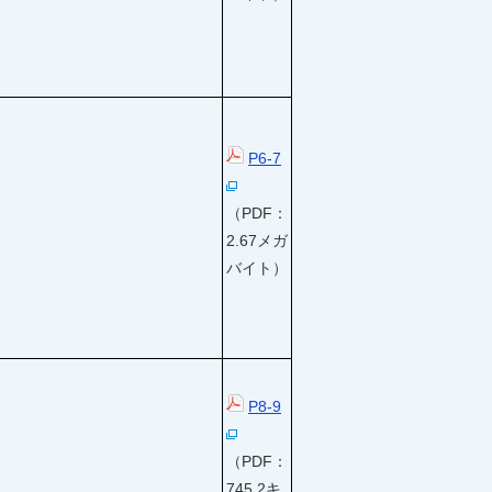
P6-7
（PDF：
2.67メガ
バイト）
P8-9
（PDF：
745.2キ