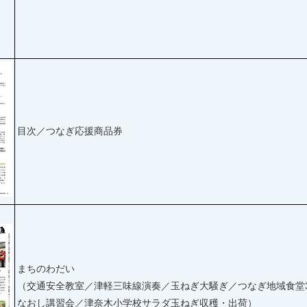
目次／つなぎ応援商品券
まちのわだい
（交通安全教室／津軽三味線演奏／玉ねぎ大騒ぎ／つなぎ地域食堂
なおし講習会／津奈木小学校サラダ玉ねぎ収穫・出荷）