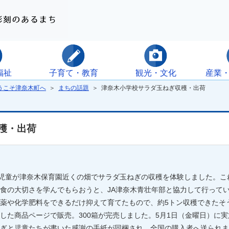
福祉
子育て・教育
観光・文化
産業
うこそ津奈木町へ
＞
まちの話題
＞ 津奈木小学校サラダ玉ねぎ収穫・出荷
穫・出荷
校児童が津奈木保育園近くの畑でサラダ玉ねぎの収穫を体験しました。こ
食の大切さを学んでもらおうと、JA津奈木青壮年部と協力して行ってい
薬や化学肥料をできるだけ抑えて育てたもので、約5トン収穫できたそ
した商品ページで販売。300箱が完売しました。5月1日（金曜日）に
ぎと児童たちが書いた感謝の手紙が同梱され、全国の購入者へ送られま