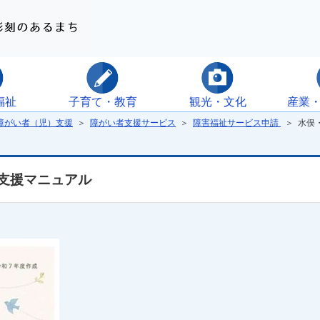
福祉
子育て・教育
観光・文化
産業
障がい者（児）支援
＞
障がい者支援サービス
＞
障害福祉サービス申請
＞ 水俣
支援マニュアル