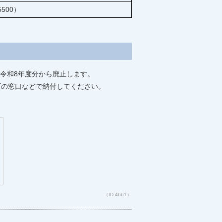
5500）
令和8年度分から廃止します。
町の窓口などで納付してください。
（ID:4661）