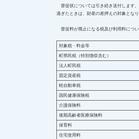
督促状については引き続き送付します。
過ぎたときは、財産の差押えの対象となり
督促料が廃止になる税及び利用料につい
対象税・料金等
町県民税（特別徴収含む）
法人町民税
固定資産税
軽自動車税
国民健康保険税
介護保険
後期高齢者医療保険料
保育料
住宅使用料