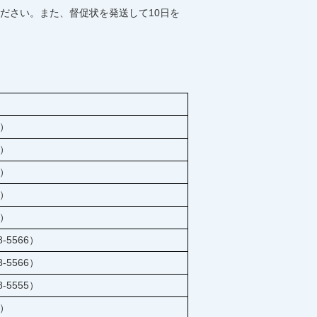
ださい。また、督促状を発送して10日を
4）
4）
4）
4）
4）
-5566）
-5566）
-5555）
0）