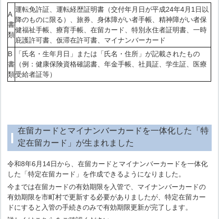
運転免許証、運転経歴証明書（交付年月日が平成24年4月1日以
A
降のものに限る）、旅券、身体障がい者手帳、精神障がい者保
書
健福祉手帳、療育手帳、在留カード、特別永住者証明書、一時
類
庇護許可書、仮滞在許可書、マイナンバーカード
B
「氏名・生年月日」または「氏名・住所」が記載されたもの
書
（例：健康保険資格確認書、年金手帳、社員証、学生証、医療
類
受給者証等）
在留カードとマイナンバーカードを一体化した「特
定在留カード」が生まれました
令和8年6月14日から、在留カードとマイナンバーカードを一体化
した「特定在留カード」を作成できるようになりました。
今までは在留カードの有効期限を入管で、マイナンバーカードの
有効期限を市町村で更新する必要がありましたが、特定在留カー
ドにすると入管の手続きのみで有効期限更新が完了します。