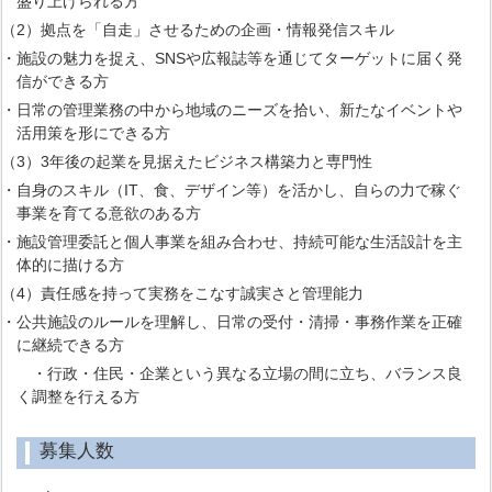
盛り上げられる方
（2）拠点を「自走」させるための企画・情報発信スキル
・施設の魅力を捉え、SNSや広報誌等を通じてターゲットに届く発
信ができる方
・日常の管理業務の中から地域のニーズを拾い、新たなイベントや
活用策を形にできる方
（3）3年後の起業を見据えたビジネス構築力と専門性
・自身のスキル（IT、食、デザイン等）を活かし、自らの力で稼ぐ
事業を育てる意欲のある方
・施設管理委託と個人事業を組み合わせ、持続可能な生活設計を主
体的に描ける方
（4）責任感を持って実務をこなす誠実さと管理能力
・公共施設のルールを理解し、日常の受付・清掃・事務作業を正確
に継続できる方
・行政・住民・企業という異なる立場の間に立ち、バランス良
く調整を行える方
募集人数