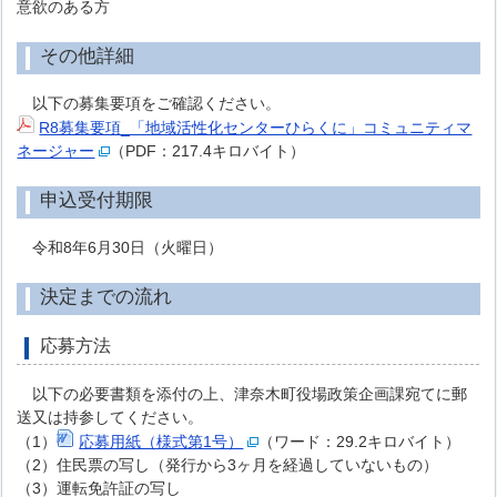
意欲のある方
その他詳細
以下の募集要項をご確認ください。
R8募集要項_「地域活性化センターひらくに」コミュニティマ
ネージャー
（PDF：217.4キロバイト）
申込受付期限
令和8年6月30日（火曜日）
決定までの流れ
応募方法
以下の必要書類を添付の上、津奈木町役場政策企画課宛てに郵
送又は持参してください。
（1）
応募用紙（様式第1号）
（ワード：29.2キロバイト）
（2）住民票の写し（発行から3ヶ月を経過していないもの）
（3）運転免許証の写し