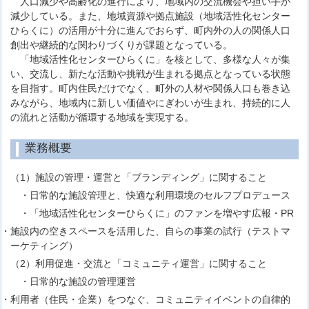
人口減少や高齢化の進行により、地域内の交流機会や担い手が
減少している。また、地域資源や拠点施設（地域活性化センター
ひらくに）の活用が十分に進んでおらず、町内外の人の関係人口
創出や継続的な関わりづくりが課題となっている。
「地域活性化センターひらくに」を核として、多様な人々が集
い、交流し、新たな活動や挑戦が生まれる拠点となっている状態
を目指す。町内住民だけでなく、町外の人材や関係人口も巻き込
みながら、地域内に新しい価値やにぎわいが生まれ、持続的に人
の流れと活動が循環する地域を実現する。
業務概要
（1）施設の管理・運営と「ブランディング」に関すること
・日常的な施設管理と、快適な利用環境のセルフプロデュース
・「地域活性化センターひらくに」のファンを増やす広報・PR
・施設内の空きスペースを活用した、自らの事業の試行（テストマ
ーケティング）
（2）利用促進・交流と「コミュニティ運営」に関すること
・日常的な施設の管理運営
・利用者（住民・企業）をつなぐ、コミュニティイベントの自律的