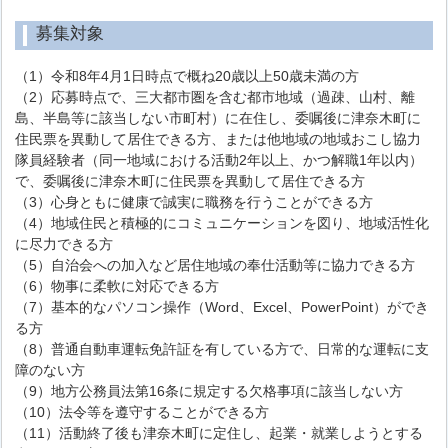
募集対象
（1）令和8年4月1日時点で概ね20歳以上50歳未満の方
（2）応募時点で、三大都市圏を含む都市地域（過疎、山村、離
島、半島等に該当しない市町村）に在住し、委嘱後に津奈木町に
住民票を異動して居住できる方、または他地域の地域おこし協力
隊員経験者（同一地域における活動2年以上、かつ解職1年以内）
で、委嘱後に津奈木町に住民票を異動して居住できる方
（3）心身ともに健康で誠実に職務を行うことができる方
（4）地域住民と積極的にコミュニケーションを図り、地域活性化
に尽力できる方
（5）自治会への加入など居住地域の奉仕活動等に協力できる方
（6）物事に柔軟に対応できる方
（7）基本的なパソコン操作（Word、Excel、PowerPoint）ができ
る方
（8）普通自動車運転免許証を有している方で、日常的な運転に支
障のない方
（9）地方公務員法第16条に規定する欠格事項に該当しない方
（10）法令等を遵守することができる方
（11）活動終了後も津奈木町に定住し、起業・就業しようとする