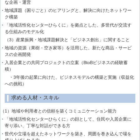
な企画・運営
・地域課題（困りごと）のヒアリングと、解決に向けたネットワー
ク構築
・「地域活性化センターひらくに」を拠点とした、多世代が交流す
る仕組みのモデル化
（3）産業振興・地域課題解決と「ビジネス創出」に関すること
・地域の資源（果樹・空き家等）を活用した、新たな商品・サービ
スの企画開発
・入居企業との共同プロジェクトの立案（BtoBビジネスの経験蓄
積）
・3年後の起業に向けた、ビジネスモデルの構築と実施（収益化
への挑戦）
求める人材・スキル
（1）地域や利用者との信頼を築くコミュニケーション能力
・「地域活性化センターひらくに」の顔として、住民や入居企業に
寄り添い、丁寧な対話ができる方
・世代や立場を超えたネットワークを築き、周囲を巻き込んで場を