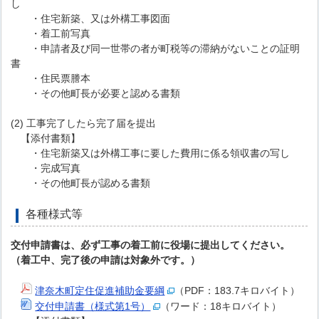
し
・住宅新築、又は外構工事図面
・着工前写真
・申請者及び同一世帯の者が町税等の滞納がないことの証明
書
・住民票謄本
・その他町長が必要と認める書類
(2) 工事完了したら完了届を提出
【添付書類】
・住宅新築又は外構工事に要した費用に係る領収書の写し
・完成写真
・その他町長が認める書類
各種様式等
交付申請書は、必ず工事の着工前に役場に提出してください。
（着工中、完了後の申請は対象外です。）
津奈木町定住促進補助金要綱
（PDF：183.7キロバイト）
交付申請書（様式第1号）
（ワード：18キロバイト）