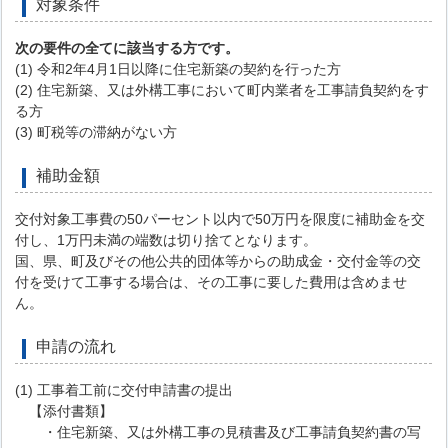
対象条件
次の要件の全てに該当する方です。
(1) 令和2年4月1日以降に住宅新築の契約を行った方
(2) 住宅新築、又は外構工事において町内業者を工事請負契約をす
る方
(3) 町税等の滞納がない方
補助金額
交付対象工事費の50パーセント以内で50万円を限度に補助金を交
付し、1万円未満の端数は切り捨てとなります。
国、県、町及びその他公共的団体等からの助成金・交付金等の交
付を受けて工事する場合は、その工事に要した費用は含めませ
ん。
申請の流れ
(1) 工事着工前に交付申請書の提出
【添付書類】
・住宅新築、又は外構工事の見積書及び工事請負契約書の写