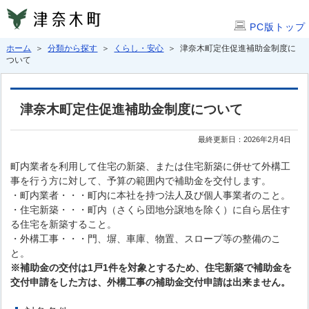
PC版トップ
ホーム
＞
分類から探す
＞
くらし・安心
＞ 津奈木町定住促進補助金制度に
ついて
津奈木町定住促進補助金制度について
最終更新日：2026年2月4日
町内業者を利用して住宅の新築、または住宅新築に併せて外構工
事を行う方に対して、予算の範囲内で補助金を交付します。
・町内業者・・・町内に本社を持つ法人及び個人事業者のこと。
・住宅新築・・・町内（さくら団地分譲地を除く）に自ら居住す
る住宅を新築すること。
・外構工事・・・門、塀、車庫、物置、スロープ等の整備のこ
と。
※補助金の交付は1戸1件を対象とするため、
住宅新築で補助金を
交付申請をした方は、外構工事の補助金交付申請は出来ません。