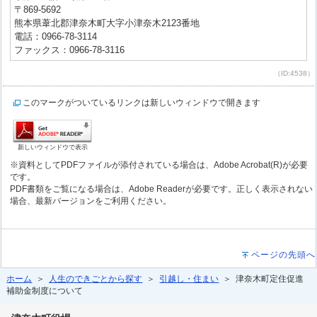
〒869-5692
熊本県葦北郡津奈木町大字小津奈木2123番地
電話：0966-78-3114
ファックス：0966-78-3116
（ID:4538）
このマークがついているリンクは新しいウィンドウで開きます
新しいウィンドウで表示
※資料としてPDFファイルが添付されている場合は、Adobe Acrobat(R)が必要
です。
PDF書類をご覧になる場合は、Adobe Readerが必要です。正しく表示されない
場合、最新バージョンをご利用ください。
ページの先頭へ
ホーム
＞
人生のできごとから探す
＞
引越し・住まい
＞ 津奈木町定住促進
補助金制度について