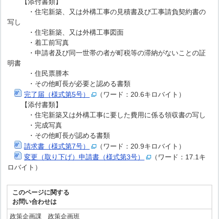
【添付書類】
・住宅新築、又は外構工事の見積書及び工事請負契約書の
写し
・住宅新築、又は外構工事図面
・着工前写真
・申請者及び同一世帯の者が町税等の滞納がないことの証
明書
・住民票謄本
・その他町長が必要と認める書類
完了届（様式第5号）
（ワード：20.6キロバイト）
【添付書類】
・住宅新築又は外構工事に要した費用に係る領収書の写し
・完成写真
・その他町長が認める書類
請求書（様式第7号）
（ワード：20.9キロバイト）
変更（取り下げ）申請書（様式第3号）
（ワード：17.1キ
ロバイト）
このページに関する
お問い合わせは
政策企画課 政策企画班