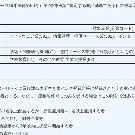
19年法律第53号）第2条第9項に規定する統計基準である日本標準
対象事業(分類コード)
ソフトウェア業(391)、情報処理・提供サービス業(392)、インター
学術・開発研究機関(71)、専門サービス業(他に分類されないもの)(7
学校教育(81)、その他の教育,学習支援業(82)
ひらくに及び津奈木町空き家バンク登録台帳に登録された空き家に事
者とする。ただし、建物改修補助のみを受ける場合はこの限りではあり
を1名以上配置するか、新規雇用者を1名以上雇用する者
計画的に行う町外企業等
地協定から3年以内に操業を開始する者
の滞納がない者