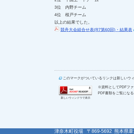
3位 内野チーム
4位 桜戸チーム
以上の結果でした。
競舟大会組合せ表(R7第60回)・結果表
このマークがついているリンクは新しいウ
※資料としてPDFファイ
PDF書類をご覧になる
新しいウィンドウで表示
津奈木町役場 〒869-5692 熊本県葦北