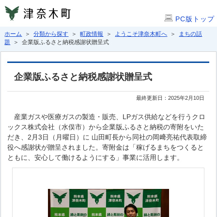
PC版トップ
ホーム
＞
分類から探す
＞
町政情報
＞
ようこそ津奈木町へ
＞
まちの話
題
＞ 企業版ふるさと納税感謝状贈呈式
企業版ふるさと納税感謝状贈呈式
最終更新日：2025年2月10日
産業ガスや医療ガスの製造・販売、LPガス供給などを行うクロ
ックス株式会社（水俣市）から企業版ふるさと納税の寄附をいた
だき、2月3日（月曜日）に 山田町長から同社の岡﨑亮祐代表取締
役へ感謝状が贈呈されました。寄附金は「稼げるまちをつくると
ともに、安心して働けるようにする」事業に活用します。