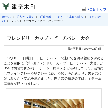
PC版トップ
ホーム
＞
分類から探す
＞
町政情報
＞
ようこそ津奈木町へ
＞
まちの話
題
＞ フレンドリーカップ・ビーチバレー大会
フレンドリーカップ・ビーチバレー大会
最終更新日：2024年12月8日
12月8日（日曜日）、ビーチバレーを通じて交流や親睦を深める
ことを目的に「第8回フレンドリーカップ・ビーチバレー大会」が
B&G体育館で開かれ、9チーム（約70人）が参加しました。会場で
はファインプレーや珍プレーに歓声や笑い声があがり、男女共に
楽しみながら交流を深めました。閉会式の抽選会では、全チーム
に賞品が贈られました。