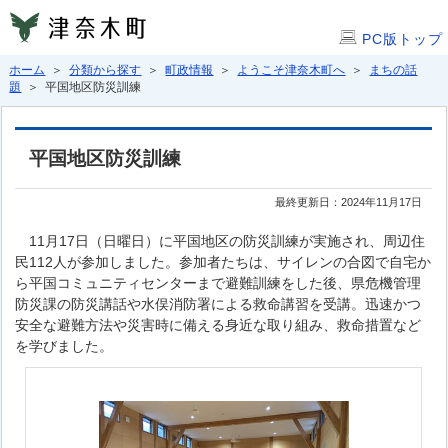
PC版トップ
ホーム
＞
分類から探す
＞
町政情報
＞
ようこそ津奈木町へ
＞
まちの話
題
＞ 平国地区防災訓練
平国地区防災訓練
最終更新日：2024年11月17日
11月17日（日曜日）に平国地区の防災訓練が実施され、周辺住
民112人が参加しました。参加者たちは、サイレンの合図で自宅か
ら平国コミュニティセンターまで避難訓練をした後、県危機管理
防災課の防災講話や水俣消防署による救命講習を受講。迅速かつ
安全な避難方法や災害時に備える身近な取り組み、救命措置など
を学びました。