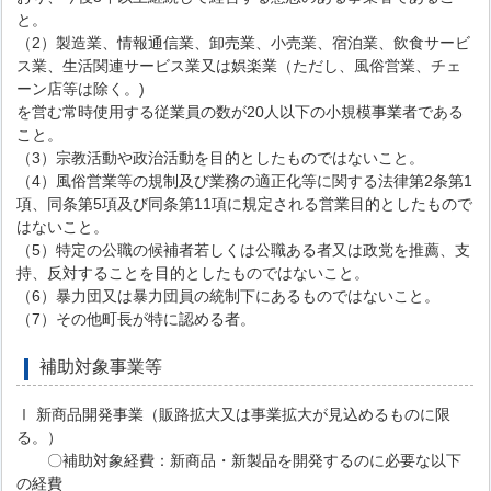
と。
（2）製造業、情報通信業、卸売業、小売業、宿泊業、飲食サービ
ス業、生活関連サービス業又は娯楽業（ただし、風俗営業、チェ
ーン店等は除く。)
を営む常時使用する従業員の数が20人以下の小規模事業者である
こと。
（3）宗教活動や政治活動を目的としたものではないこと。
（4）風俗営業等の規制及び業務の適正化等に関する法律第2条第1
項、同条第5項及び同条第11項に規定される営業目的としたもので
はないこと。
（5）特定の公職の候補者若しくは公職ある者又は政党を推薦、支
持、反対することを目的としたものではないこと。
（6）暴力団又は暴力団員の統制下にあるものではないこと。
（7）その他町長が特に認める者。
補助対象事業等
Ⅰ 新商品開発事業（販路拡大又は事業拡大が見込めるものに限
る。）
〇補助対象経費：新商品・新製品を開発するのに必要な以下
の経費