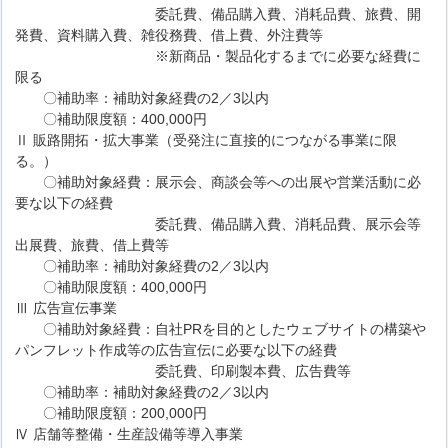
委託費、備品購入費、消耗品費、旅費、開
発費、資料購入費、雑役務費、借上費、外注費等
※新商品・製品化するまでに必要な経費に
限る
〇補助率：補助対象経費の2／3以内
〇補助限度額：400,000円
Ⅱ 販路開拓・拡大事業（受発注に直接的につながる事業に限
る。）
〇補助対象経費：展示会、商談会等への出展や営業活動に必
要な以下の経費
委託費、備品購入費、消耗品費、展示会等
出展費、旅費、借上費等
〇補助率：補助対象経費の2／3以内
〇補助限度額：400,000円
Ⅲ 広告宣伝事業
〇補助対象経費：自社PRを目的としたウェブサイトの構築や
パンフレット作成等の広告宣伝に必要な以下の経費
委託費、印刷製本費、広告費等
〇補助率：補助対象経費の2／3以内
〇補助限度額：200,000円
Ⅳ 店舗等整備・生産設備等導入事業