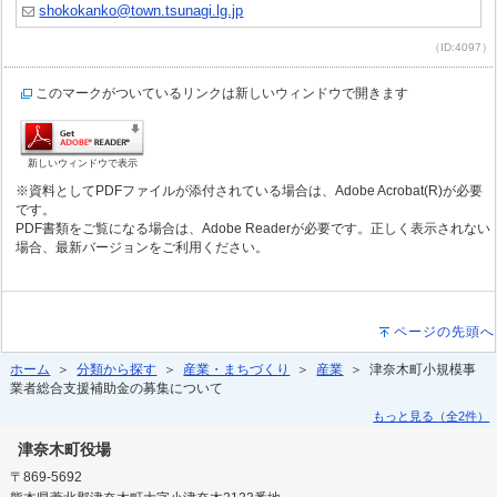
shokokanko@town.tsunagi.lg.jp
（ID:4097）
このマークがついているリンクは新しいウィンドウで開きます
新しいウィンドウで表示
※資料としてPDFファイルが添付されている場合は、Adobe Acrobat(R)が必要
です。
PDF書類をご覧になる場合は、Adobe Readerが必要です。正しく表示されない
場合、最新バージョンをご利用ください。
ページの先頭へ
ホーム
＞
分類から探す
＞
産業・まちづくり
＞
産業
＞ 津奈木町小規模事
業者総合支援補助金の募集について
もっと見る（全2件）
津奈木町役場
〒869-5692