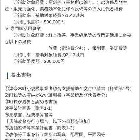
〇補助対象経費：店舗等（事務所は除く。）の改修及び生
産・販売力強化、業務効率化に伴う設備等の導入に係る経費
〇補助率：補助対象経費の1／2以内
〇補助限度額：500,000円
Ⅴ 専門家活用事業
〇補助対象経費：経営改善、事業継承等の専門家活用に必要
な以下の経費
旅費（宿泊費含む）、報酬費、委託費等
〇補助率：補助対象経費の2／3以内
〇補助限度額：200,000円
提出書類
①津奈木町小規模事業者総合支援補助金交付申請書（様式第1号）
②町税等の滞納がない証明書（事業所及び代表者分）
③町長が必要と認める書類
④事業計画書（附表1-1）
⑤見積書、経費積算書等
【店舗改修を行う場合、以下の書類を追加】
⑥店舗整備等事業計画書（附表1-2）
⑦改修等工事を行う箇所の写真、配置図、平面図等