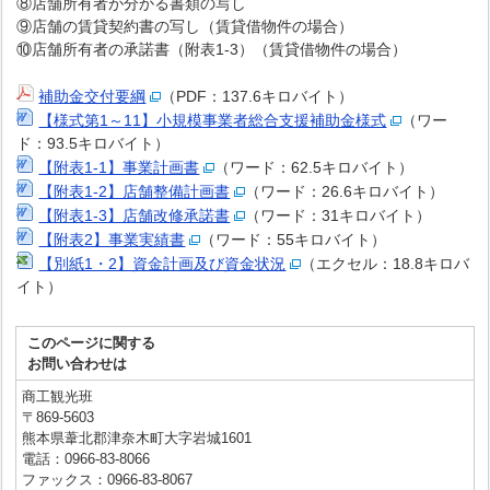
⑧店舗所有者が分かる書類の写し
⑨店舗の賃貸契約書の写し（賃貸借物件の場合）
⑩店舗所有者の承諾書（附表1-3）（賃貸借物件の場合）
補助金交付要綱
（PDF：137.6キロバイト）
【様式第1～11】小規模事業者総合支援補助金様式
（ワー
ド：93.5キロバイト）
【附表1-1】事業計画書
（ワード：62.5キロバイト）
【附表1-2】店舗整備計画書
（ワード：26.6キロバイト）
【附表1-3】店舗改修承諾書
（ワード：31キロバイト）
【附表2】事業実績書
（ワード：55キロバイト）
【別紙1・2】資金計画及び資金状況
（エクセル：18.8キロバ
イト）
このページに関する
お問い合わせは
商工観光班
〒869-5603
熊本県葦北郡津奈木町大字岩城1601
電話：0966-83-8066
ファックス：0966-83-8067