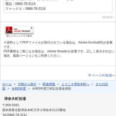
電話：0966-78-3114
ファックス：0966-78-3116
（ID:4019）
新しいウィンドウで表示
※資料としてPDFファイルが添付されている場合は、Adobe Acrobat(R)が必要
です。
PDF書類をご覧になる場合は、Adobe Readerが必要です。正しく表示されない
場合、最新バージョンをご利用ください。
ページの先頭へ
ホーム
＞
分類から探す
＞
町政情報
＞
ようこそ津奈木町へ
＞
まちの話
題
＞
令和5年度
＞ 令和5年度三村記念基金表彰
津奈木町役場
〒869-5692
熊本県葦北郡津奈木町大字小津奈木2123番地
Tel:0966-78-3111