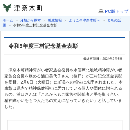
PC版トップ
ホーム
＞
分類から探す
＞
町政情報
＞
ようこそ津奈木町へ
＞
まちの話
題
＞ 令和5年度三村記念基金表彰
令和5年度三村記念基金表彰
最終更新日：2024年2月6日
津奈木町精神障がい者家族会役員や水俣芦北地域精神障がい者
家族会会長を務める浦口美代子さん（桜戸）が三村記念基金表彰
を受賞。2月6日（火曜日）に町長への報告に来庁されました。本
表彰は県内で精神保健福祉に尽力している個人や団体に贈られる
もの。浦口さんは「これからもご家族や関係者と手を取り合い、
精神障がいをもつ人たちの支えになっていきたい」と話していま
した。