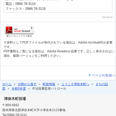
電話：0966-78-3114
ファックス：0966-78-3116
（ID:4014）
新しいウィンドウで表示
※資料としてPDFファイルが添付されている場合は、Adobe Acrobat(R)が必要
です。
PDF書類をご覧になる場合は、Adobe Readerが必要です。正しく表示されない
場合、最新バージョンをご利用ください。
ページの先頭へ
ホーム
＞
分類から探す
＞
町政情報
＞
ようこそ津奈木町へ
＞
まちの話
題
＞
令和5年度
＞ 不法投棄監視パトロール
津奈木町役場
〒869-5692
熊本県葦北郡津奈木町大字小津奈木2123番地
Tel:0966-78-3111