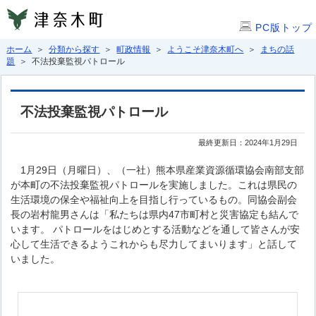
PC版トップ
ホーム
＞
分類から探す
＞
町政情報
＞
ようこそ津奈木町へ
＞
まちの話
題
＞ 不法投棄監視パトロール
不法投棄監視パトロール
最終更新日：2024年1月29日
1月29日（月曜日）、（一社）熊本県産業資源循環協会南部支部
が本町の不法投棄監視パトロールを実施しました。これは県民の
生活環境の保全や福祉向上を目指し行っているもの。同協会副会
長の岩村龍男さんは「私たちは県内47市町村と災害協定も結んで
います。 パトロールをはじめとする活動などを通して皆さんが安
心して生活できるようこれからも尽力してまいります」と話して
いました。