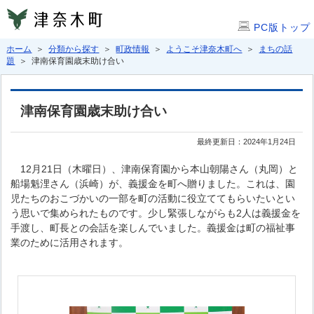
PC版トップ
ホーム
＞
分類から探す
＞
町政情報
＞
ようこそ津奈木町へ
＞
まちの話
題
＞ 津南保育園歳末助け合い
津南保育園歳末助け合い
最終更新日：2024年1月24日
12月21日（木曜日）、津南保育園から本山朝陽さん（丸岡）と
船場魁浬さん（浜崎）が、義援金を町へ贈りました。これは、園
児たちのおこづかいの一部を町の活動に役立ててもらいたいとい
う思いで集められたものです。少し緊張しながらも2人は義援金を
手渡し、町長との会話を楽しんでいました。義援金は町の福祉事
業のために活用されます。