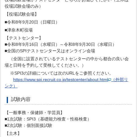
役場試験会場のみ）
【役場試験会場】
■令和8年9月20日（日曜日）
■津奈木町役場
【テストセンター】
■令和8年9月16日（水曜日）～令和8年9月30日（水曜日）
■全国のSPIテストセンター又はオンライン会場
（全国に設置されているテストセンターの中から都合の良い会
場と日時を予約して受検してください。）
※SPI3の詳細については次のURLをご参照ください。
https://www.spi.recruit.co.jp/testcenter/about.html
（外部リ
ンク）
試験内容
【一般事務・保健師・学芸員】
■1次試験：SPI3（基礎能力検査・性格検査）
■2次試験：個別面接試験
【土木】