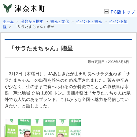
PC版トップ
ホーム
＞
分類から探す
＞
観光・文化
＞
イベント・観光
＞
イベント情
報
＞ 「サラたまちゃん」贈呈
「サラたまちゃん」贈呈
最終更新日：2023年3月6日
3月2日（木曜日）、JAあしきたが山田町長へサラダ玉ねぎ「サ
ラたまちゃん」の出荷を報告のため来庁されました。苦みや辛み
が少なく、生のままで食べられるのが特徴でことしの収穫量は水
俣・芦北地域で 約 1,800 トン。田畑常務は「サラたまちゃんは県
外でも人気のあるブランド。これからも全国へ魅力を発信してい
きたい」と話しました。