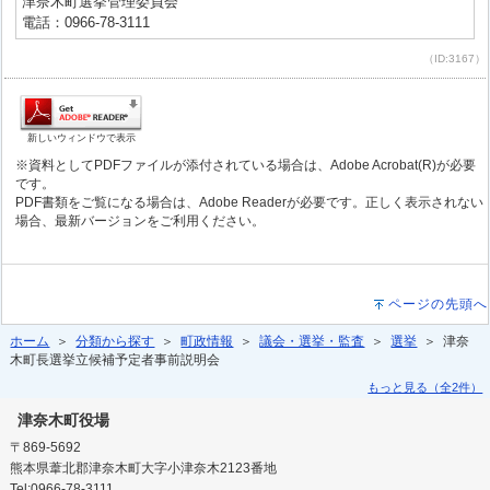
津奈木町選挙管理委員会
電話：0966-78-3111
（ID:3167）
新しいウィンドウで表示
※資料としてPDFファイルが添付されている場合は、Adobe Acrobat(R)が必要
です。
PDF書類をご覧になる場合は、Adobe Readerが必要です。正しく表示されない
場合、最新バージョンをご利用ください。
ページの先頭へ
ホーム
＞
分類から探す
＞
町政情報
＞
議会・選挙・監査
＞
選挙
＞ 津奈
木町長選挙立候補予定者事前説明会
もっと見る（全2件）
津奈木町役場
〒869-5692
熊本県葦北郡津奈木町大字小津奈木2123番地
Tel:0966-78-3111