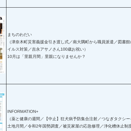
まちのわだい
（津奈木町災害義援金引き渡し式／南大隅町から職員派遣／図書館
イルス対策／吉永アサノさん100歳お祝い）
10月は「里親月間」里親になりませんか？
INFORMATION+
（薬と健康の週間／【中止】狂犬病予防集合注射／つなぎタクシー
土地月間／令和2年国勢調査／被災家屋の応急修理／浄化槽休止制