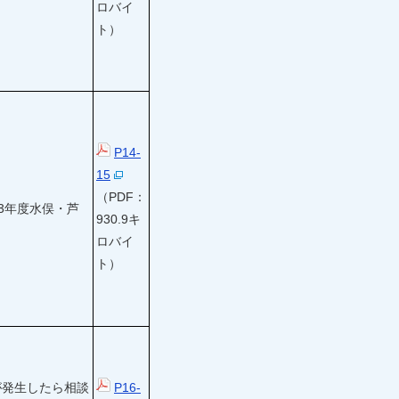
ロバイ
ト）
P14-
15
（PDF：
3年度水俣・芦
930.9キ
ロバイ
ト）
が発生したら相談
P16-