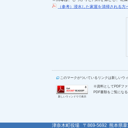
（参考）浸水した家屋を清掃される方
このマークがついているリンクは新しいウ
※資料としてPDFファイ
PDF書類をご覧になる
新しいウィンドウで表示
津奈木町役場 〒869-5692 熊本県葦北