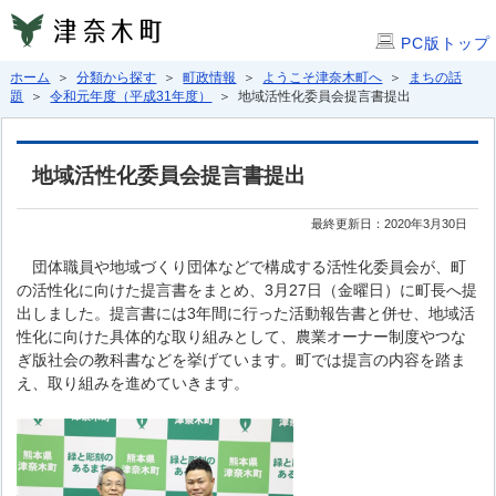
PC版トップ
ホーム
＞
分類から探す
＞
町政情報
＞
ようこそ津奈木町へ
＞
まちの話
題
＞
令和元年度（平成31年度）
＞ 地域活性化委員会提言書提出
地域活性化委員会提言書提出
最終更新日：2020年3月30日
団体職員や地域づくり団体などで構成する活性化委員会が、町
の活性化に向けた提言書をまとめ、3月27日（金曜日）に町長へ提
出しました。提言書には3年間に行った活動報告書と併せ、地域活
性化に向けた具体的な取り組みとして、農業オーナー制度やつな
ぎ版社会の教科書などを挙げています。町では提言の内容を踏ま
え、取り組みを進めていきます。